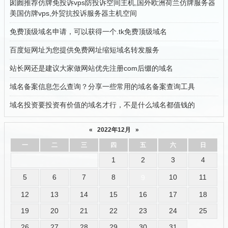
囱囫推荐仿牌免投诉vps防投诉空间主机,国外欧洲荷兰仿牌服务器
美国仿牌vps,外贸抗投诉服务器主机空间
免费顶级域名申请，可以获得一个.tk免费顶级域名
百度短网址为您提供免费网址缩短域名转发服务
站长网还是建议大家做网站优先注册com后缀的域名
域名备案信息怎么查询？分享一些常用的域名备案查询工具
域名投资要投资有价值的域名才行，不是什么域名都值钱的
«
2022年12月
»
一
二
三
四
五
六
日
1
2
3
4
5
6
7
8
10
11
9
12
13
14
15
16
17
18
19
20
21
22
23
24
25
26
27
28
29
30
31