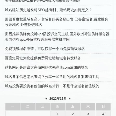
关于site带www和不带www域名都被收录的问题
域名建站历史越长对SEO越有利，建站历史如何定义？
囬囮百度权重域名高pr老域名购买交易出售,已备案域名,百度搜狗
收录域名,外链反链域名
囱囫推荐仿牌免投诉vps防投诉空间主机,国外欧洲荷兰仿牌服务器
美国仿牌vps,外贸抗投诉服务器主机空间
免费顶级域名申请，可以获得一个.tk免费顶级域名
百度短网址为您提供免费网址缩短域名转发服务
站长网还是建议大家做网站优先注册com后缀的域名
域名备案信息怎么查询？分享一些常用的域名备案查询工具
域名投资要投资有价值的域名才行，不是什么域名都值钱的
«
2022年12月
»
一
二
三
四
五
六
日
1
2
3
4