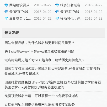
网站建设要从哪几个方面来考虑seo呢？
2018-04-22
很多知名域名的成交价格
2018-04-22
最“便宜”的域名：价值6000万的wanda.com免费得
2018-04-22
最“贱卖”的域名： weibo.com只要800万，新浪赚大发了
2018-04-22
最贵域名：1亿元只为360.com
2018-04-22
移动时代，你还需要域名吗？
2018-04-22
最近发表
网站全新启动，为什么域名和更新时间很重要？
关于site带www和不带www域名都被收录的问题
域名建站历史越长对SEO越有利，建站历史如何定义？
囬囮百度权重域名高pr老域名购买交易出售,已备案域名,百度搜狗
收录域名,外链反链域名
囱囫推荐仿牌免投诉vps防投诉空间主机,国外欧洲荷兰仿牌服务器
美国仿牌vps,外贸抗投诉服务器主机空间
免费顶级域名申请，可以获得一个.tk免费顶级域名
百度短网址为您提供免费网址缩短域名转发服务